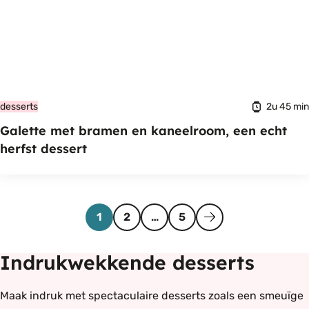
2u 45 min
desserts
Galette met bramen en kaneelroom, een echt
herfst dessert
Pagina
Pagina
Pagina
Volgende
1
2
…
5
Indrukwekkende desserts
Maak indruk met spectaculaire desserts zoals een smeuïge