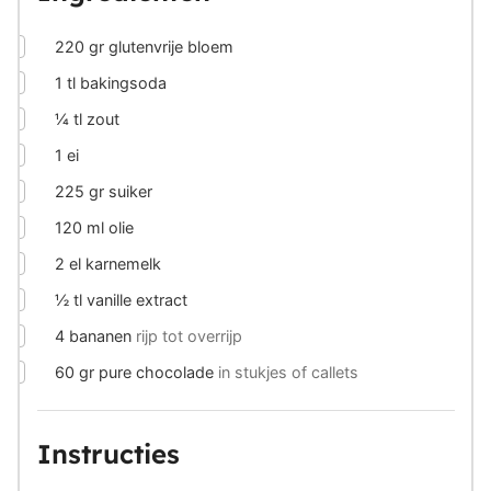
▢
220
gr
glutenvrije bloem
▢
1
tl
bakingsoda
▢
¼
tl
zout
▢
1
ei
▢
225
gr
suiker
▢
120
ml
olie
▢
2
el
karnemelk
▢
½
tl
vanille extract
▢
4
bananen
rijp tot overrijp
▢
60
gr
pure chocolade
in stukjes of callets
Instructies