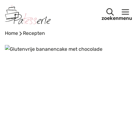
Ga
naar
menu
de
inhoud
Home
-
Recepten