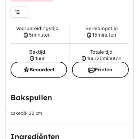
Porties
Voorbereidingstijd
Bereidingstijd
minuten
minuten
5
minuten
15
minuten
Baktijd
Totale tijd
uur
uur
minuten
1
uur
1
uur
20
minuten
Beoordeel
Printen
Bakspullen
▢
cakeblik 22 cm
Ingrediënten