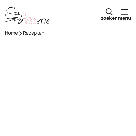
Ga
naar
menu
de
inhoud
Home
-
Recepten