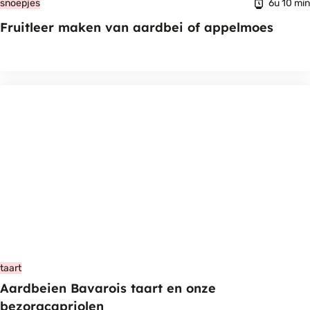
6u 10 min
snoepjes
Fruitleer maken van aardbei of appelmoes
taart
Aardbeien Bavarois taart en onze
bezorgcapriolen