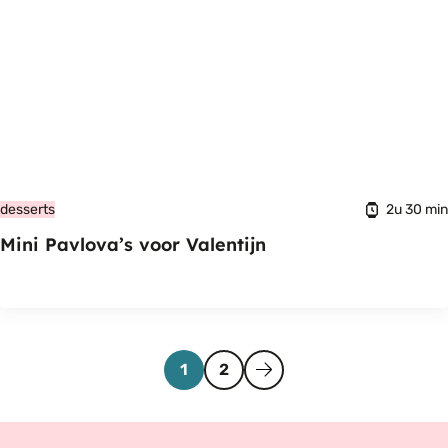
2u 30 min
desserts
Mini Pavlova’s voor Valentijn
Pagina
Pagina
Volgende
1
2