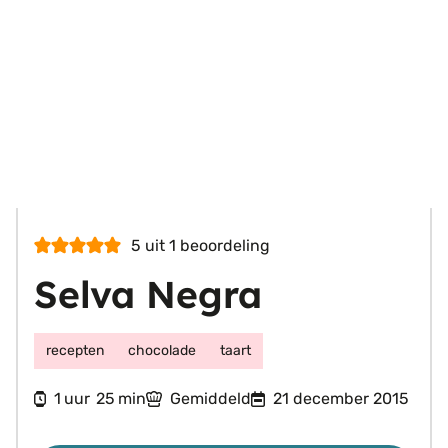
5
uit 1 beoordeling
Selva Negra
recepten
chocolade
taart
uur
minuten
1
25
Gemiddeld
21 december 2015
uur
min