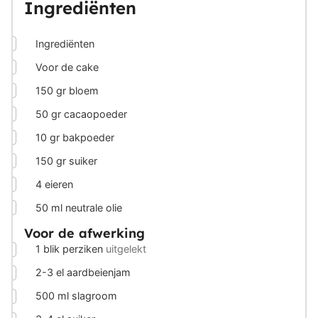
Ingrediënten
▢
Ingrediënten
▢
Voor de cake
▢
150
gr
bloem
▢
50
gr
cacaopoeder
▢
10
gr
bakpoeder
▢
150
gr
suiker
▢
4
eieren
▢
50
ml
neutrale olie
Voor de afwerking
▢
1
blik perziken
uitgelekt
▢
2-3
el aardbeienjam
▢
500
ml
slagroom
▢