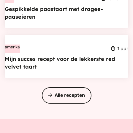
paastaart
Gespikkelde paastaart met dragee-
met
paaseieren
dragee-
paaseieren
Bekijk
Mijn
amerika
1 uur
succes
Mijn succes recept voor de lekkerste red
recept
velvet taart
voor
de
lekkerste
Alle recepten
red
velvet
taart