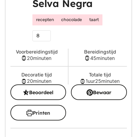
Selva Negra
recepten
chocolade
taart
Porties
Voorbereidingstijd
Bereidingstijd
minuten
minuten
20
minuten
45
minuten
Decoratie tijd
Totale tijd
minuten
uur
minuten
20
minuten
1
uur
25
minuten
Beoordeel
Bewaar
Printen