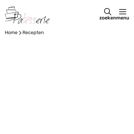
Ga
naar
menu
de
inhoud
Home
-
Recepten