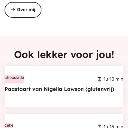
Over mij
Ook lekker voor jou!
Bekijk
Paastaart
chocolade
1u 10 min
van
Paastaart van Nigella Lawson (glutenvrij)
Nigella
Lawson
(glutenvrij)
Bekijk
Gespikkelde
cake
1u 15 min