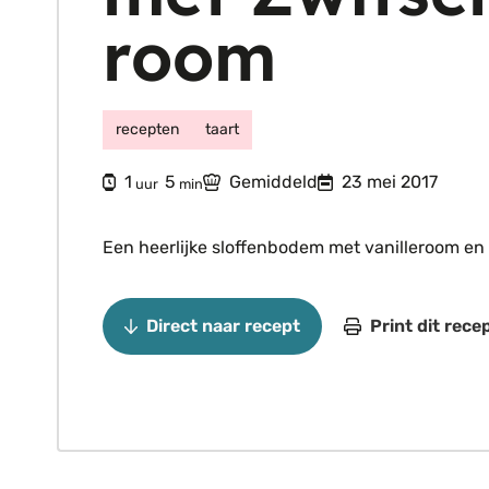
room
recepten
taart
uur
minuten
1
5
Gemiddeld
23 mei 2017
uur
min
Een heerlijke sloffenbodem met vanilleroom en
Direct naar recept
Print dit rece