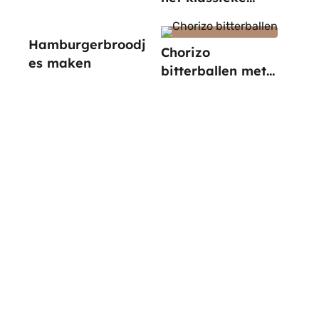
recept
Hamburgerbroodj
Chorizo
es maken
bitterballen met
paprika