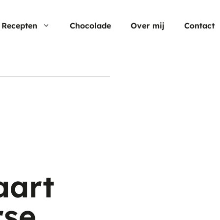
Recepten
Chocolade
Over mij
Contact
Nu populair
Moederdag
Cheesecake
Verjaardagstaarten
Hartige taart
Pasen
Cup cakes
Aardbei rec
Chocolade
aart
rse