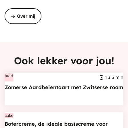
Over mij
Ook lekker voor jou!
Bekijk
taart
1u 5 min
Zomerse
Zomerse Aardbeientaart met Zwitserse room
Aardbeientaart
met
Zwitserse
Bekijk
cake
room
Botercreme, de ideale basiscreme voor
Botercreme,