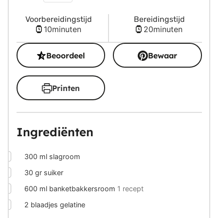
Voorbereidingstijd
Bereidingstijd
minuten
minuten
10
minuten
20
minuten
Beoordeel
Bewaar
Printen
Ingrediënten
▢
300
ml
slagroom
▢
30
gr
suiker
▢
600
ml
banketbakkersroom
1 recept
▢
2
blaadjes gelatine