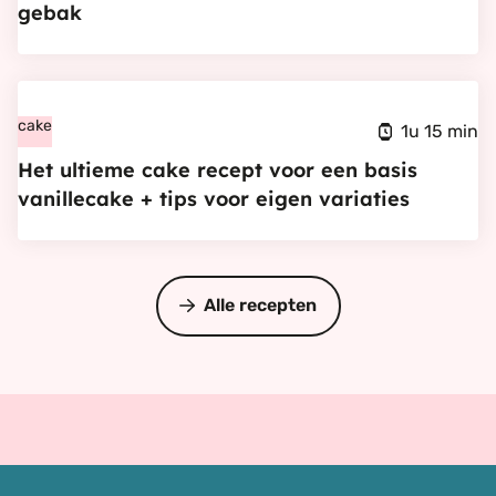
gebak
de
ideale
basiscreme
Bekijk
voor
Het
cake
1u 15 min
gebak
ultieme
Het ultieme cake recept voor een basis
cake
vanillecake + tips voor eigen variaties
recept
voor
een
Alle recepten
basis
vanillecake
+
tips
voor
eigen