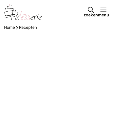
Ga
naar
menu
de
inhoud
Home
-
Recepten