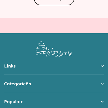
–
IJs
en
Co
Links
Categorieën
Populair