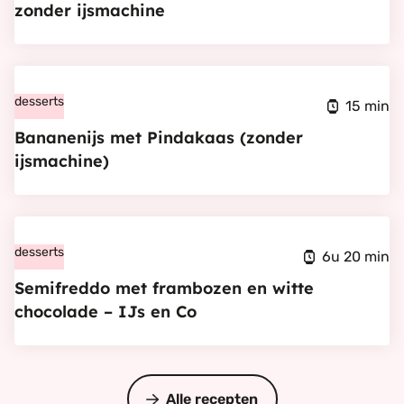
je
zonder ijsmachine
Kulfi,
recept
Bekijk
voor
Bananenijs
desserts
indiaas
15 min
met
ijs
Bananenijs met Pindakaas (zonder
Pindakaas
zonder
ijsmachine)
(zonder
ijsmachine
ijsmachine)
Bekijk
Semifreddo
desserts
6u 20 min
met
Semifreddo met frambozen en witte
frambozen
chocolade – IJs en Co
en
witte
chocolade
Alle recepten