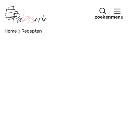
Ga
naar
menu
de
inhoud
Home
-
Recepten