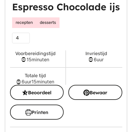
Espresso Chocolade ijs
recepten
desserts
Porties
Voorbereidingstijd
Invriestijd
minuten
uur
15
minuten
6
uur
Totale tijd
uur
minuten
6
uur
15
minuten
Beoordeel
Bewaar
Printen