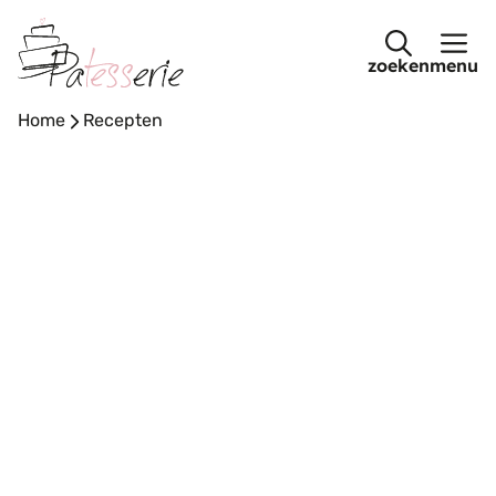
Ga
naar
menu
de
inhoud
Home
-
Recepten