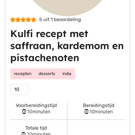
5
uit 1 beoordeling
Kulfi recept met
saffraan, kardemom en
pistachenoten
recepten
desserts
india
Porties
Voorbereidingstijd
Bereidingstijd
minuten
minuten
10
minuten
10
minuten
Totale tijd
minuten
20
minuten