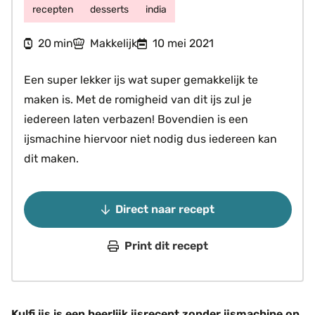
recepten
desserts
india
minuten
20
Makkelijk
10 mei 2021
min
Een super lekker ijs wat super gemakkelijk te
maken is. Met de romigheid van dit ijs zul je
iedereen laten verbazen! Bovendien is een
ijsmachine hiervoor niet nodig dus iedereen kan
dit maken.
Direct naar recept
Print dit recept
Kulfi ijs is een heerlijk ijsrecept zonder ijsmachine op