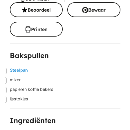
Beoordeel
Bewaar
Printen
Bakspullen
▢
Steelpan
▢
mixer
▢
papieren koffie bekers
▢
ijsstokjes
Ingrediënten