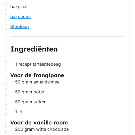
▢
bakplaat
▢
bakpapier
▢
Steelpan
Ingrediënten
▢
1
recept
tartelettedeeg
Voor de frangipane
▢
50
gram
amandelmeel
▢
50
gram
boter
▢
50
gram
suiker
▢
1
ei
Voor de vanille room
▢
200
gram
witte chocolade