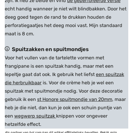
zijn. Ik heb ze beide en vind
de geperforeerde versie
echt handig wanneer je niet wilt blindbakken. Door het
deeg goed tegen de rand te drukken houden de
perforatiegaatjes het deeg mooi vast. Mijn standaard
maat is 8 cm.
Spuitzakken en spuitmondjes
Voor het vullen van de tartelette vormen met
frangipane is een spuitzak handig, maar met een
lepeltje gaat dat ook. Ik gebruik het liefst
een spuitzak
die herbruikbaar
is. Voor de crème heb je wel een
spuitzak met spuitmondje nodig. Voor deze decoratie
gebruik ik een
st Honore spuitmondje van 20mm
, maar
heb je die niet, dan kun je ook een schuin puntje van
een
wegwerp spuitzak
knippen voor ongeveer
hetzelfde effect.
Als partner van bol.com kan dit artikel affilliatelinks bevatten. Bekijk mijn