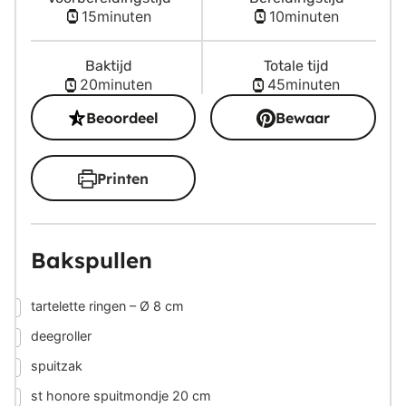
minuten
minuten
15
minuten
10
minuten
Baktijd
Totale tijd
minuten
minuten
20
minuten
45
minuten
Beoordeel
Bewaar
Printen
Bakspullen
▢
tartelette ringen – Ø 8 cm
▢
deegroller
▢
spuitzak
▢
st honore spuitmondje 20 cm