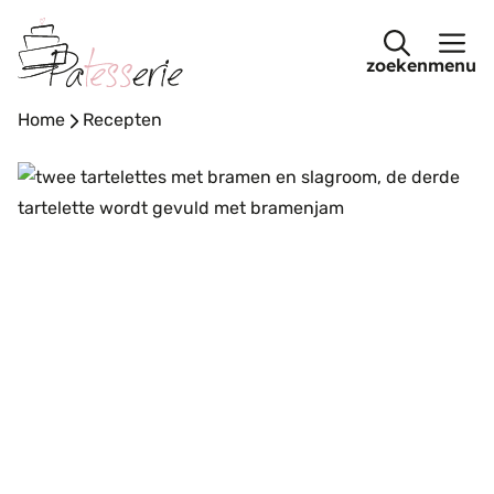
Ga
naar
menu
de
inhoud
Home
-
Recepten