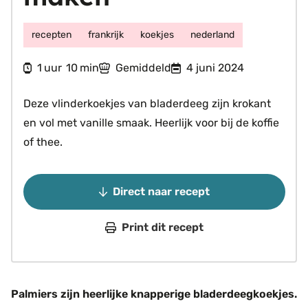
recepten
frankrijk
koekjes
nederland
uur
minuten
1
10
Gemiddeld
4 juni 2024
uur
min
Deze vlinderkoekjes van bladerdeeg zijn krokant
en vol met vanille smaak. Heerlijk voor bij de koffie
of thee.
Direct naar recept
Print dit recept
Palmiers zijn heerlijke knapperige bladerdeegkoekjes.