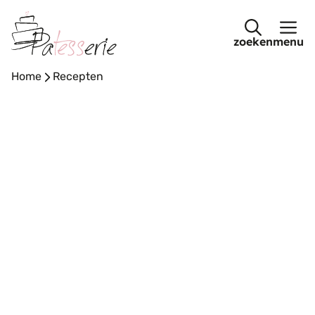
Ga
naar
menu
de
inhoud
Home
-
Recepten