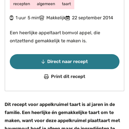
recepten
algemeen
taart
uur
minuten
1
5
Makkelijk
22 september 2014
uur
min
Een heerlijke appeltaart bomvol appel, die
ontzettend gemakkelijk te maken is.
Direct naar recept
Print dit recept
Dit recept voor appelkruimel taart is al jaren in de
familie. Een heerlijke én gemakkelijke taart om te
maken, want voor deze appelkruimel plaattaart met
havermout hoef je alleen maar de ingrediënten te