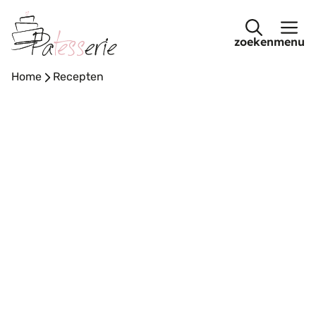
Ga
naar
menu
de
inhoud
Home
-
Recepten