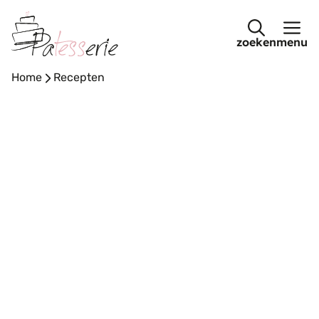
Ga
naar
menu
de
inhoud
Home
-
Recepten