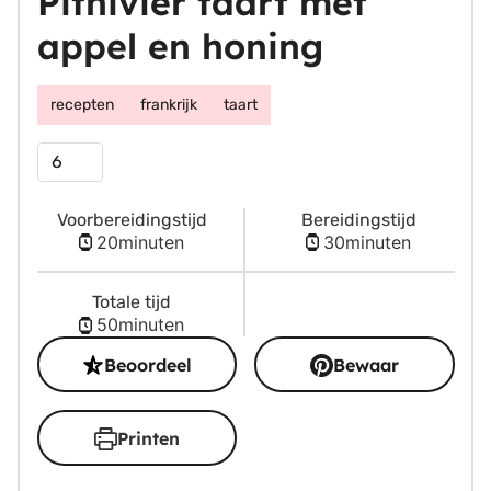
Pithivier taart met
appel en honing
recepten
frankrijk
taart
Porties
Voorbereidingstijd
Bereidingstijd
minuten
minuten
20
minuten
30
minuten
Totale tijd
minuten
50
minuten
Beoordeel
Bewaar
Printen