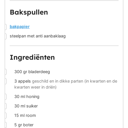
Bakspullen
▢
bakpapier
▢
steelpan met anti aanbaklaag
Ingrediënten
▢
300
gr
bladerdeeg
▢
3
appels
geschild en in dikke parten (in kwarten en de
kwarten weer in driën)
▢
30
ml
honing
▢
30
ml
suiker
▢
15
ml
room
▢
5
gr
boter