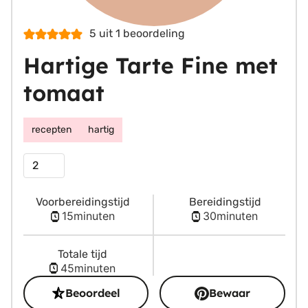
5
uit 1 beoordeling
Hartige Tarte Fine met
tomaat
recepten
hartig
Porties
Voorbereidingstijd
Bereidingstijd
minuten
minuten
15
minuten
30
minuten
Totale tijd
minuten
45
minuten
Beoordeel
Bewaar