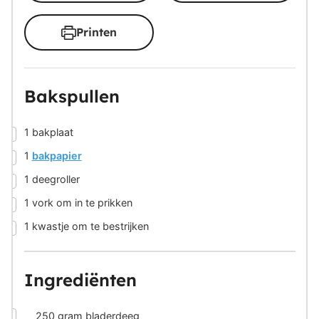
Printen
Bakspullen
▢
1 bakplaat
▢
1
bakpapier
▢
1 deegroller
▢
1 vork
om in te prikken
▢
1 kwastje
om te bestrijken
Ingrediënten
▢
250
gram
bladerdeeg