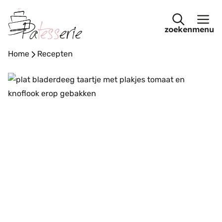
Ga
naar
menu
de
inhoud
Home
-
Recepten