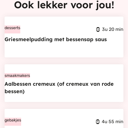
Ook lekker voor jou!
Bekijk
Griesmeelpudding
desserts
3u 20 min
met
Griesmeelpudding met bessensap saus
bessensap
saus
Bekijk
Aalbessen
smaakmakers
Aalbessen cremeux (of cremeux van rode
cremeux
bessen)
(of
cremeux
van
Bekijk
rode
Tartelette
gebakjes
4u 55 min
bessen)