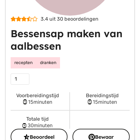
3.4
uit
30
beoordelingen
Bessensap maken van
aalbessen
recepten
dranken
Porties
Voorbereidingstijd
Bereidingstijd
minuten
minuten
15
minuten
15
minuten
Totale tijd
minuten
30
minuten
Beoordeel
Bewaar