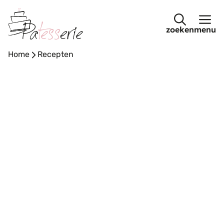
Ga
naar
menu
de
inhoud
Home
-
Recepten