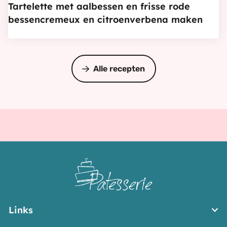
met
Tartelette met aalbessen en frisse rode
aalbessen
bessencremeux en citroenverbena maken
en
frisse
rode
Alle recepten
bessencremeux
en
citroenverbena
maken
Links