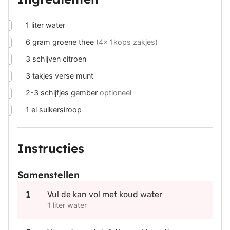
▢
1
liter
water
▢
6
gram
groene thee
(4x 1kops zakjes)
▢
3
schijven
citroen
▢
3
takjes
verse munt
▢
2-3
schijfjes
gember
optioneel
▢
1
el
suikersiroop
Instructies
Samenstellen
Vul de kan vol met koud water
1 liter water