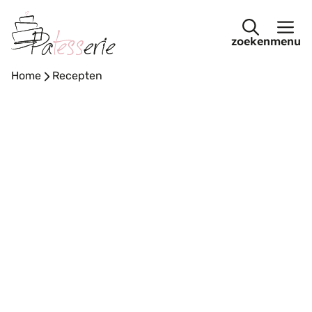
Ga
naar
menu
de
inhoud
Home
-
Recepten