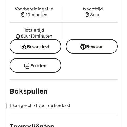
Voorbereidingstijd
Wachttijd
minuten
uur
10
minuten
8
uur
Totale tijd
uur
minuten
8
uur
10
minuten
Beoordeel
Bewaar
Printen
Bakspullen
▢
1 kan
geschikt voor de koelkast
Ingrediënten