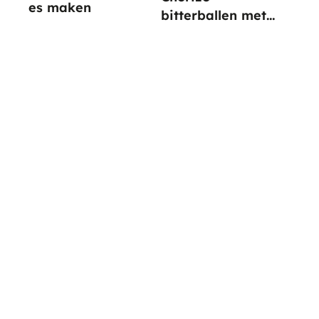
es maken
bitterballen met
paprika