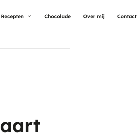
Recepten
Chocolade
Over mij
Contact
Nu populair
Moederdag
Cheesecake
Verjaardagstaarten
Hartige taart
Pasen
Cup cakes
Aardbei rec
Chocolade
taart