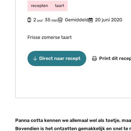
recepten
taart
uur
minuten
2
35
Gemiddeld
20 juni 2020
uur
min
Frisse zomerse taart
Direct naar recept
Print dit rece
Panna cotta kennen we allemaal wel als toetje, maar 
Bovendien is het ontzetten gemakkelijk en snel t