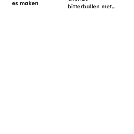
es maken
bitterballen met
paprika