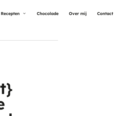
Recepten
Chocolade
Over mij
Contact
Nu populair
Moederdag
Cheesecake
Verjaardagstaarten
Hartige taart
Pasen
Cup cakes
Aardbei rec
t}
Chocolade
e