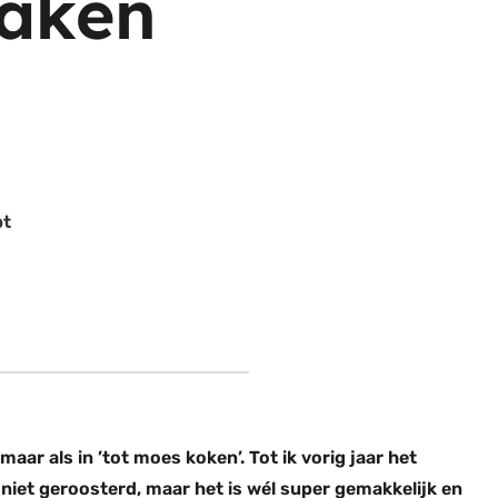
aken
pt
aar als in ’tot moes koken’. Tot ik vorig jaar het
iet geroosterd, maar het is wél super gemakkelijk en