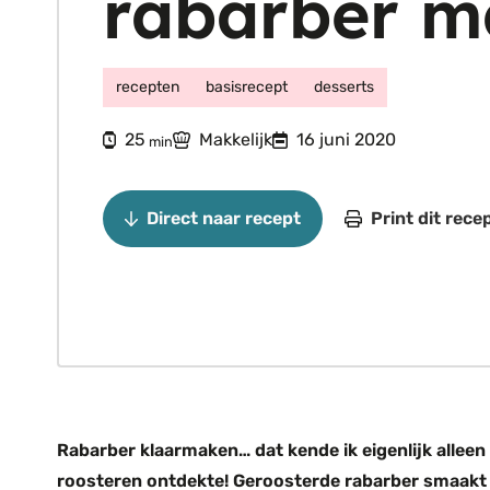
rabarber m
recepten
basisrecept
desserts
minuten
25
Makkelijk
16 juni 2020
min
Direct naar recept
Print dit rece
Rabarber klaarmaken… dat kende ik eigenlijk alleen m
roosteren ontdekte! Geroosterde rabarber smaakt n