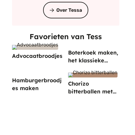
Over Tessa
Favorieten van Tess
Boterkoek maken,
Advocaatbroodjes
het klassieke
recept
Hamburgerbroodj
Chorizo
es maken
bitterballen met
paprika