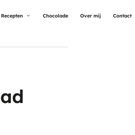
Recepten
Chocolade
Over mij
Contact
Nu populair
Moederdag
Cheesecake
Verjaardagstaarten
Hartige taart
Pasen
Cup cakes
Aardbei rec
ead
Chocolade