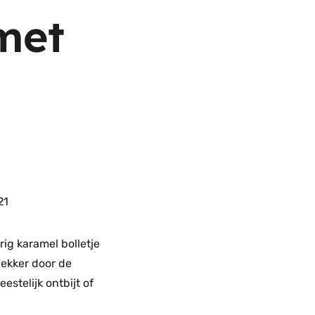
met
21
ig karamel bolletje
rlekker door de
stelijk ontbijt of