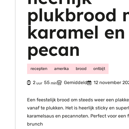
plukbrood 
karamel en
pecan
recepten
amerika
brood
ontbijt
uur
minuten
2
55
Gemiddeld
12 november 20
uur
min
Een feestelijk brood om steeds weer een plakker
vanaf te plukken. Het is heerlijk sticky en supe
karamelsaus en pecannoten. Perfect voor een fee
brunch