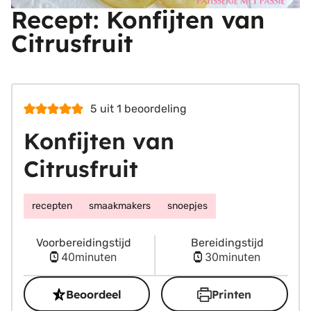
Recept: Konfijten van
Citrusfruit
5
uit 1 beoordeling
Konfijten van
Citrusfruit
recepten
smaakmakers
snoepjes
Voorbereidingstijd
Bereidingstijd
minuten
minuten
40
minuten
30
minuten
Beoordeel
Printen