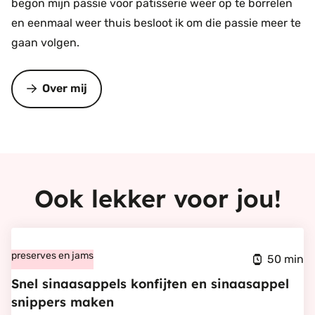
begon mijn passie voor patisserie weer op te borrelen
en eenmaal weer thuis besloot ik om die passie meer te
gaan volgen.
Over mij
Ook lekker voor jou!
Bekijk
Snel
preserves en jams
50 min
sinaasappels
Snel sinaasappels konfijten en sinaasappel
konfijten
snippers maken