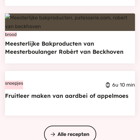
en
sinaasappel
Bekijk
snippers
Meesterlijke
maken
Bakproducten
brood
Meesterlijke Bakproducten van
van
Meesterboulanger Robèrt van Beckhoven
Meesterboulanger
Robèrt
van
Bekijk
Beckhoven
Fruitleer
snoepjes
6u 10 min
maken
Fruitleer maken van aardbei of appelmoes
van
aardbei
of
appelmoes
Alle recepten