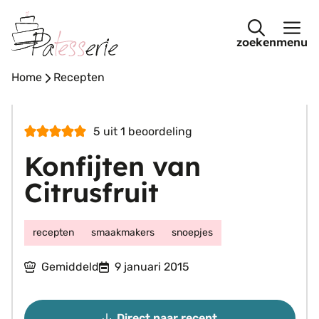
Ga
naar
menu
de
inhoud
Home
-
Recepten
5
uit 1 beoordeling
Konfijten van
Citrusfruit
recepten
smaakmakers
snoepjes
Gemiddeld
9 januari 2015
Direct naar recept