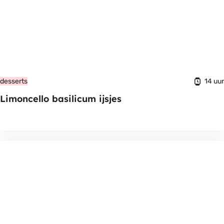
14 uur
desserts
Limoncello basilicum ijsjes