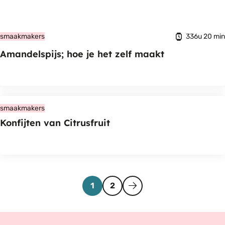
336u 20 min
smaakmakers
Amandelspijs; hoe je het zelf maakt
smaakmakers
Konfijten van Citrusfruit
Pagina
Pagina
Volgende
1
2