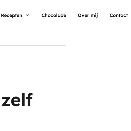
Recepten
Chocolade
Over mij
Contact
Nu populair
Moederdag
Cheesecake
Verjaardagstaarten
Hartige taart
Pasen
Cup cakes
Aardbei rec
zelf
Chocolade