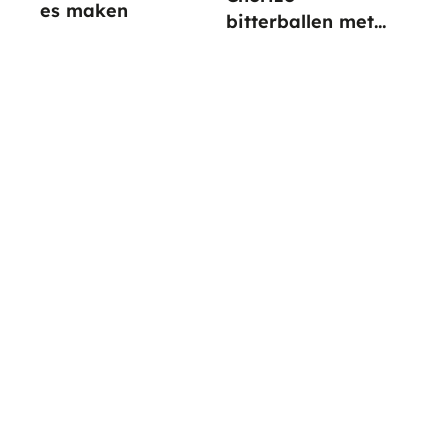
es maken
bitterballen met
paprika