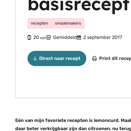
basisrecept
recepten
smaakmakers
minuten
20
Gemiddeld
2 september 2017
min
Direct naar recept
Print dit rece
Eén van mijn favoriete recepten is lemoncurd. Maa
daar beter verkrijgbaar zijn dan citroenen, nu teru