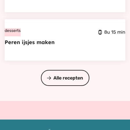
broccoli,
tonijn
en
Bekijk
basilicum
Peren
desserts
8u 15 min
ijsjes
Peren ijsjes maken
maken
Alle recepten