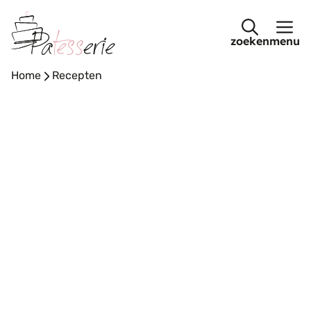
Ga
naar
menu
de
inhoud
Home
-
Recepten