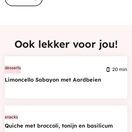
Ook lekker voor jou!
Bekijk
Limoncello
desserts
20 min
Sabayon
Limoncello Sabayon met Aardbeien
met
Aardbeien
Bekijk
Quiche
snacks
Quiche met broccoli, tonijn en basilicum
met