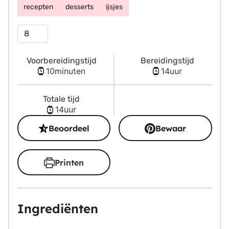
recepten
desserts
ijsjes
Porties
Voorbereidingstijd
Bereidingstijd
minuten
uur
10
minuten
14
uur
Totale tijd
uur
14
uur
Beoordeel
Bewaar
Printen
Ingrediënten