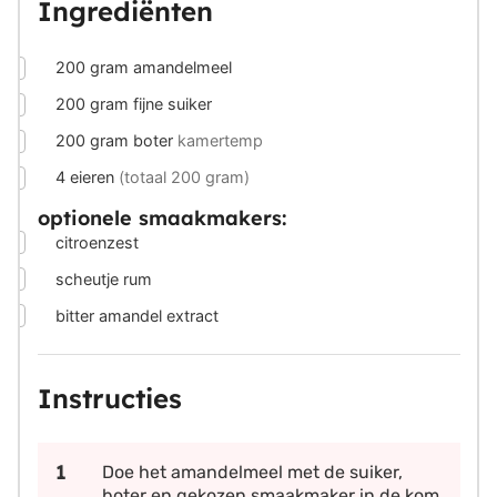
Ingrediënten
▢
200
gram
amandelmeel
▢
200
gram
fijne suiker
▢
200
gram
boter
kamertemp
▢
4
eieren
(totaal 200 gram)
optionele smaakmakers:
▢
citroenzest
▢
scheutje rum
▢
bitter amandel extract
Instructies
Doe het amandelmeel met de suiker,
boter en gekozen smaakmaker in de kom