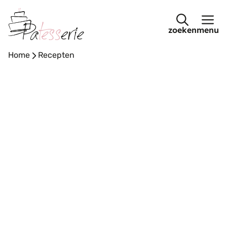
Ga
naar
menu
de
inhoud
Home
-
Recepten