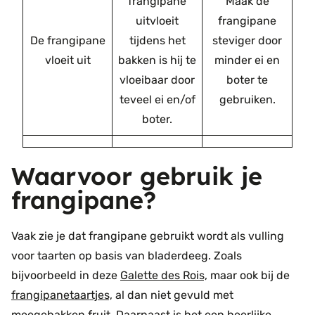
frangipane
Maak de
uitvloeit
frangipane
De frangipane
tijdens het
steviger door
vloeit uit
bakken is hij te
minder ei en
vloeibaar door
boter te
teveel ei en/of
gebruiken.
boter.
Waarvoor gebruik je
frangipane?
Vaak zie je dat frangipane gebruikt wordt als vulling
voor taarten op basis van bladerdeeg. Zoals
bijvoorbeeld in deze
Galette des Rois,
maar ook bij de
frangipanetaartjes,
al dan niet gevuld met
meegebakken fruit. Daarnaast is het een heerlijke