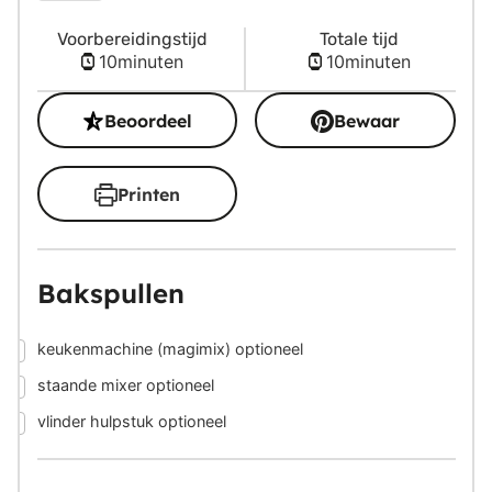
Voorbereidingstijd
Totale tijd
minuten
minuten
10
minuten
10
minuten
Beoordeel
Bewaar
Printen
Bakspullen
▢
keukenmachine (magimix)
optioneel
▢
staande mixer
optioneel
▢
vlinder hulpstuk
optioneel