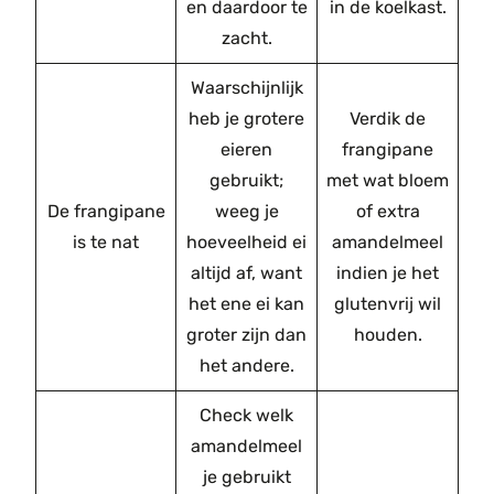
en daardoor te
in de koelkast.
zacht.
Waarschijnlijk
heb je grotere
Verdik de
eieren
frangipane
gebruikt;
met wat bloem
De frangipane
weeg je
of extra
is te nat
hoeveelheid ei
amandelmeel
altijd af, want
indien je het
het ene ei kan
glutenvrij wil
groter zijn dan
houden.
het andere.
Check welk
amandelmeel
je gebruikt