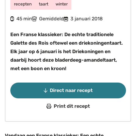
recepten
taart
winter
minuten
45
Gemiddeld
3 januari 2018
min
Een Franse klassieker: De echte traditionele
Galette des Rois oftewel een driekoningentaart.
Elk jaar op 6 januari is het Driekoningen en
daarbij hoort deze bladerdeeg-amandeltaart,
met een boon en kroon!
Direct naar recept
Print dit recept
Vandaag een Franse klassieker: Een echte