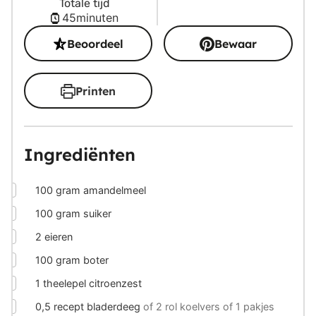
Totale tijd
minuten
45
minuten
Beoordeel
Bewaar
Printen
Ingrediënten
▢
100
gram
amandelmeel
▢
100
gram
suiker
▢
2
eieren
▢
100
gram
boter
▢
1
theelepel
citroenzest
▢
0,5
recept
bladerdeeg
of 2 rol koelvers of 1 pakjes