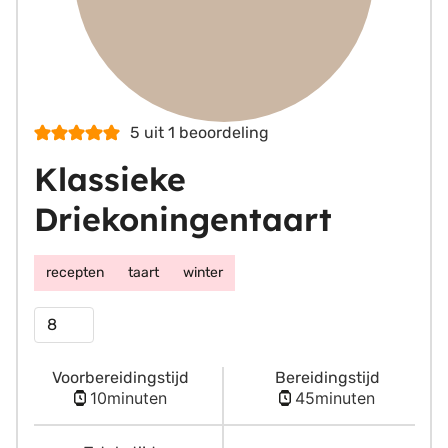
5
uit 1 beoordeling
Klassieke
Driekoningentaart
recepten
taart
winter
Porties
Voorbereidingstijd
Bereidingstijd
minuten
minuten
10
minuten
45
minuten