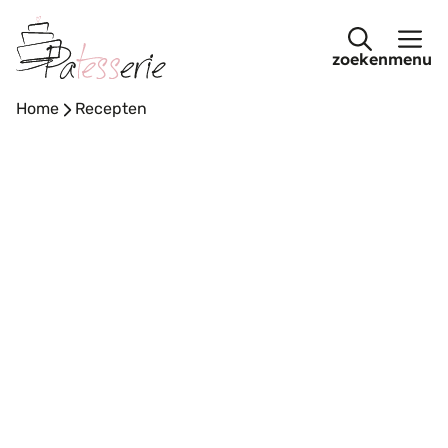
Ga
naar
menu
de
inhoud
Home
-
Recepten