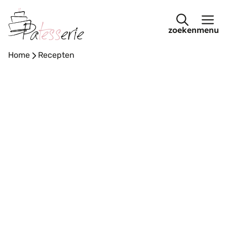
Ga
naar
menu
de
inhoud
Home
-
Recepten