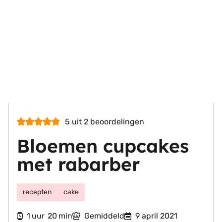
5
uit
2
beoordelingen
Bloemen cupcakes
met rabarber
recepten
cake
uur
minuten
1
20
Gemiddeld
9 april 2021
uur
min