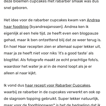
deze bloemen cupcakes met rabarber smaak was dus
snel geboren.
Het idee voor de rabarber cupcakes kwam van
Andrea
haar foodblog
(byandreajanssen). Andrea ken ik
eigenlijk al een hele tijd, ze heeft even een blogpauze
gehad, maar ik ben ontzettend blij dat ze weer terug is.
En hoe! Haar recepten zien er allemaal super lekker uit,
maar ja ze heeft niet voor niks ‘it’s a good taste’ als
blogtitel. Als fotografe maakt ze echt prachtige foto’s,
waardoor het water je al in de mond loopt als je er
alleen al naar kijkt.
Ik vond dus
haar recept voor Rabarber Cupcakes
,
waarbij ze rabarber in de cupcakes verwerkt en ook op
de slagroom topping gebruikt. Super lekker natuurlijk,
maar voor de foodblogswap* is het de bedoeling dat ik