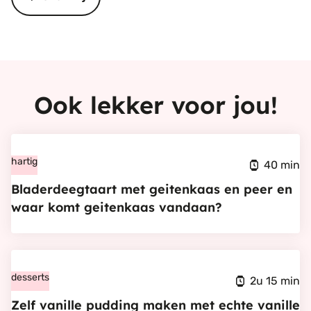
Ook lekker voor jou!
Bekijk
Bladerdeegtaart
hartig
40 min
met
Bladerdeegtaart met geitenkaas en peer en
geitenkaas
waar komt geitenkaas vandaan?
en
peer
Bekijk
en
Zelf
desserts
waar
2u 15 min
vanille
komt
Zelf vanille pudding maken met echte vanille