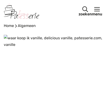
Ga
naar
menu
de
inhoud
Home
-
Algemeen