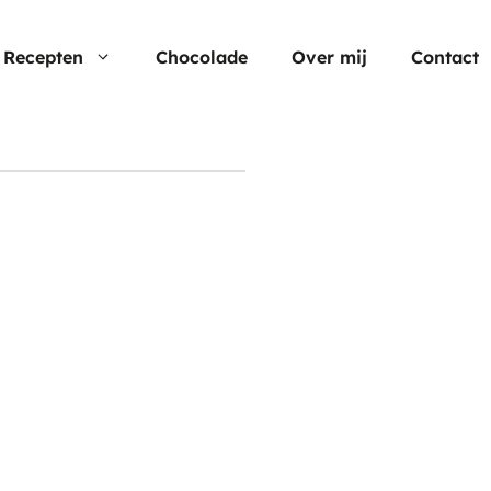
Recepten
Chocolade
Over mij
Contact
Nu populair
Moederdag
Cheesecake
Verjaardagstaarten
Hartige taart
Pasen
Cup cakes
Aardbei rec
Chocolade