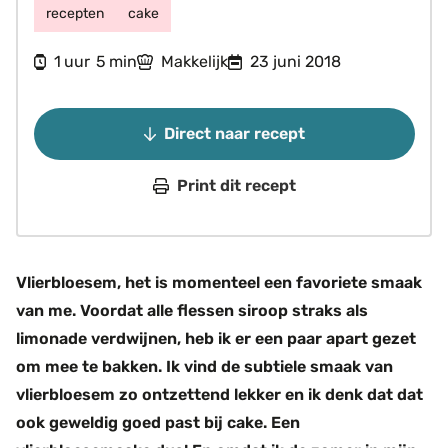
recepten
cake
uur
minuten
1
5
Makkelijk
23 juni 2018
uur
min
Direct naar recept
Print dit recept
Vlierbloesem, het is momenteel een favoriete smaak
van me. Voordat alle flessen siroop straks als
limonade verdwijnen, heb ik er een paar apart gezet
om mee te bakken. Ik vind de subtiele smaak van
vlierbloesem zo ontzettend lekker en ik denk dat dat
ook geweldig goed past bij cake. Een