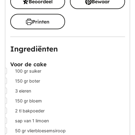
Beoordeel
Bewaar
Printen
Ingrediënten
Voor de cake
▢
100
gr
suiker
▢
150
gr
boter
▢
3
eieren
▢
150
gr
bloem
▢
2
tl bakpoeder
▢
sap van 1 limoen
▢
50
gr
vlierbloesemsiroop