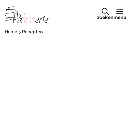
Ga
naar
menu
de
inhoud
Home
-
Recepten