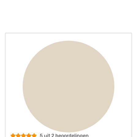
5
uit
2
beoordelingen