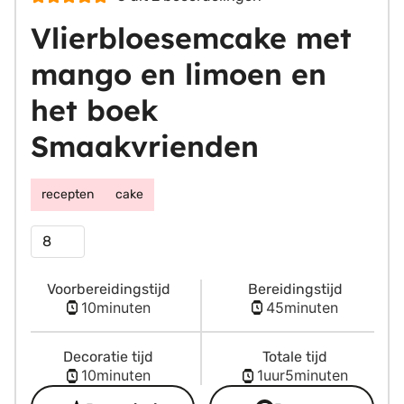
Vlierbloesemcake met
mango en limoen en
het boek
Smaakvrienden
recepten
cake
Porties
Voorbereidingstijd
Bereidingstijd
minuten
minuten
10
minuten
45
minuten
Decoratie tijd
Totale tijd
minuten
uur
minuten
10
minuten
1
uur
5
minuten