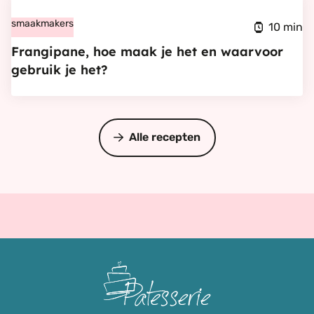
Bekijk
glutenvrij)
Frangipane,
smaakmakers
10 min
hoe
Frangipane, hoe maak je het en waarvoor
maak
gebruik je het?
je
het
en
Alle recepten
waarvoor
gebruik
je
het?