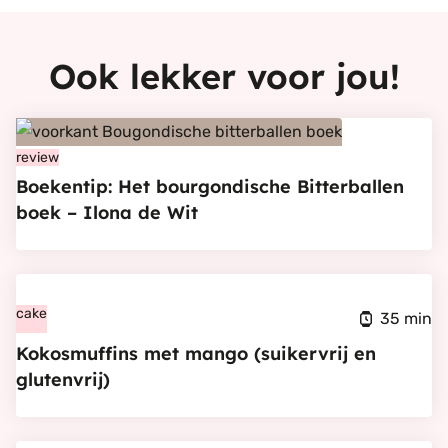
Ook lekker voor jou!
Bekijk
Boekentip:
review
Boekentip: Het bourgondische Bitterballen
Het
boek – Ilona de Wit
bourgondische
Bitterballen
boek
Bekijk
–
Kokosmuffins
cake
35 min
Ilona
met
Kokosmuffins met mango (suikervrij en
de
mango
glutenvrij)
Wit
(suikervrij
en