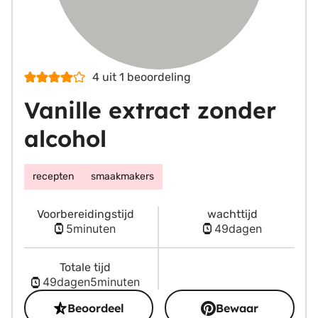
4
uit 1 beoordeling
Vanille extract zonder
alcohol
recepten
smaakmakers
Voorbereidingstijd
wachttijd
minuten
dagen
5
minuten
49
dagen
Totale tijd
dagen
minuten
49
dagen
5
minuten
Beoordeel
Bewaar