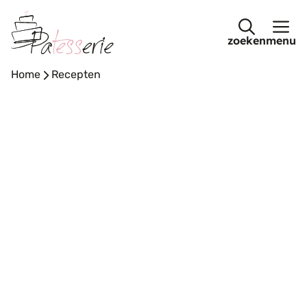
Ga
naar
menu
de
inhoud
Home
-
Recepten