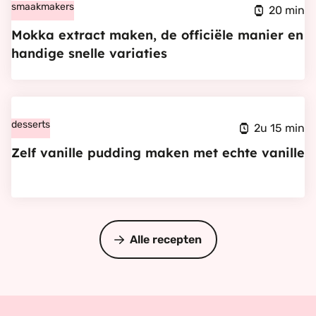
Mokka
smaakmakers
20 min
extract
Mokka extract maken, de officiële manier en
maken,
handige snelle variaties
de
officiële
Bekijk
manier
Zelf
desserts
en
2u 15 min
vanille
handige
Zelf vanille pudding maken met echte vanille
pudding
snelle
maken
variaties
met
echte
Alle recepten
vanille