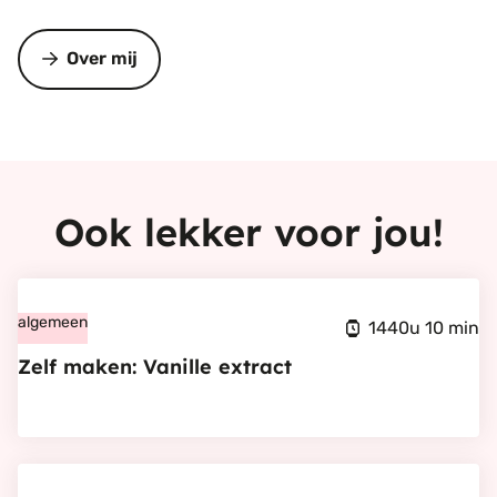
Over mij
Ook lekker voor jou!
Bekijk
Zelf
algemeen
1440u 10 min
maken:
Zelf maken: Vanille extract
Vanille
extract
Bekijk