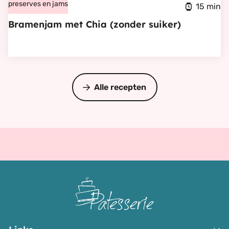
Bramenjam
preserves en jams
15 min
met
Bramenjam met Chia (zonder suiker)
Chia
(zonder
suiker)
Alle recepten