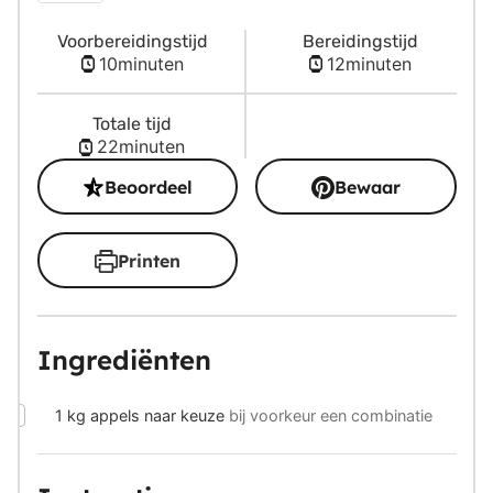
Voorbereidingstijd
Bereidingstijd
minuten
minuten
10
minuten
12
minuten
Totale tijd
minuten
22
minuten
Beoordeel
Bewaar
Printen
Ingrediënten
▢
1
kg
appels naar keuze
bij voorkeur een combinatie