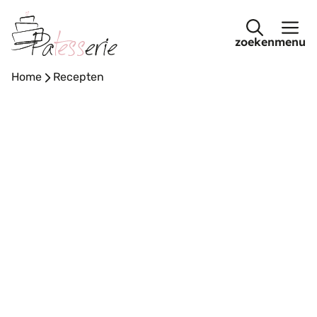
Ga
naar
menu
de
inhoud
Home
-
Recepten