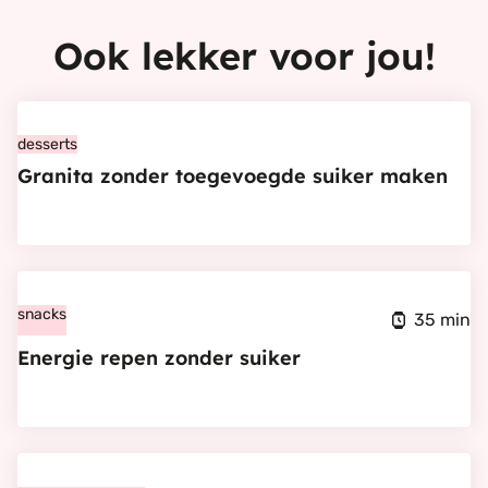
Ook lekker voor jou!
Bekijk
Granita
desserts
Granita zonder toegevoegde suiker maken
zonder
toegevoegde
suiker
maken
Bekijk
Energie
snacks
35 min
repen
Energie repen zonder suiker
zonder
suiker
Bekijk