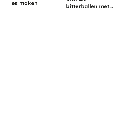
es maken
bitterballen met
paprika