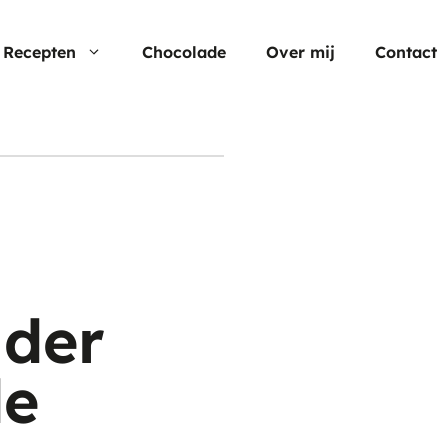
Recepten
Chocolade
Over mij
Contact
Nu populair
Moederdag
Cheesecake
Verjaardagstaarten
Hartige taart
Pasen
Cup cakes
Aardbei rec
nder
Chocolade
de