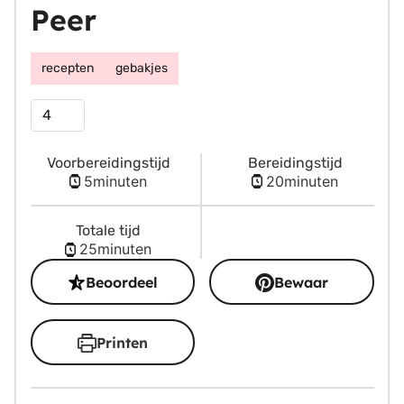
Peer
recepten
gebakjes
Porties
Voorbereidingstijd
Bereidingstijd
minuten
minuten
5
minuten
20
minuten
Totale tijd
minuten
25
minuten
Beoordeel
Bewaar
Printen