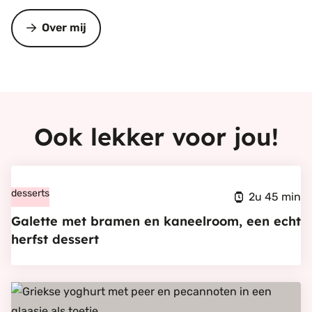
Over mij
Ook lekker voor jou!
Bekijk
Galette
desserts
2u 45 min
met
Galette met bramen en kaneelroom, een echt
bramen
herfst dessert
en
kaneelroom,
Bekijk
een
Makkelijk
echt