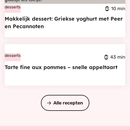
dessert:
desserts
herfst
10 min
Griekse
dessert
Makkelijk dessert: Griekse yoghurt met Peer
yoghurt
en Pecannoten
met
Peer
Bekijk
en
Tarte
desserts
Pecannoten
43 min
fine
Tarte fine aux pommes – snelle appeltaart
aux
pommes
–
snelle
Alle recepten
appeltaart