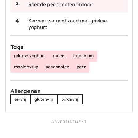
Roer de pecannoten erdoor
Serveer warm of koud met griekse
yoghurt
Tags
griekse yoghurt
kaneel
kardemom
maple syrup
pecannoten
peer
Allergenen
ei-vrij
glutenvrij
pindavrij