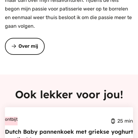
maar dan over mijn reisavonturen. Tijdens de reis
begon mijn passie voor patisserie weer op te borrelen
en eenmaal weer thuis besloot ik om die passie meer te
gaan volgen.
Over mij
Ook lekker voor jou!
Bekijk
Dutch
ontbijt
25 min
Baby
Dutch Baby pannenkoek met griekse yoghurt
pannenkoek