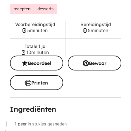
recepten
desserts
Voorbereidingstijd
Bereidingstijd
minuten
minuten
5
minuten
5
minuten
Totale tijd
minuten
10
minuten
Beoordeel
Bewaar
Printen
Ingrediënten
▢
1
peer
in stukjes gesneden