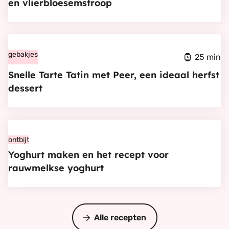
en vlierbloesemstroop
met
griekse
Bekijk
yoghurt
Snelle
gebakjes
en
25 min
Tarte
vlierbloesemstroop
Snelle Tarte Tatin met Peer, een ideaal herfst
Tatin
dessert
met
Peer,
Bekijk
een
Yoghurt
ontbijt
ideaal
Yoghurt maken en het recept voor
maken
herfst
rauwmelkse yoghurt
en
dessert
het
recept
voor
Alle recepten
rauwmelkse