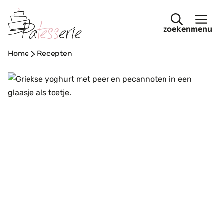
Ga
naar
menu
de
inhoud
Home
-
Recepten