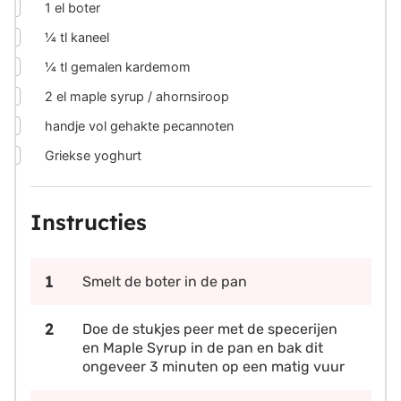
▢
1
el boter
▢
¼
tl kaneel
▢
¼
tl gemalen kardemom
▢
2
el maple syrup / ahornsiroop
▢
handje vol gehakte pecannoten
▢
Griekse yoghurt
Instructies
Smelt de boter in de pan
Doe de stukjes peer met de specerijen
en Maple Syrup in de pan en bak dit
ongeveer 3 minuten op een matig vuur