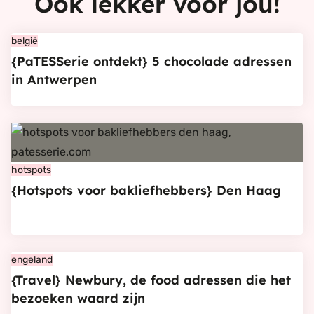
Ook lekker voor jou!
Bekijk
belgië
{PaTESSerie ontdekt} 5 chocolade adressen
{PaTESSerie
in Antwerpen
ontdekt}
5
chocolade
Bekijk
adressen
{Hotspots
in
voor
hotspots
Antwerpen
{Hotspots voor bakliefhebbers} Den Haag
bakliefhebbers}
Den
Haag
Bekijk
engeland
{Travel} Newbury, de food adressen die het
{Travel}
bezoeken waard zijn
Newbury,