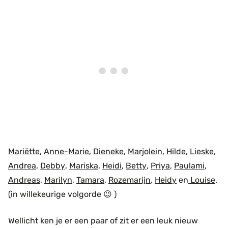
Mariëtte
,
Anne-Marie
,
Dieneke
,
Marjolein
,
Hilde
,
Lieske
,
Andrea
,
Debby
,
Mariska
,
Heidi
,
Betty
,
Priya
,
Paulami
,
Andreas
,
Marilyn
,
Tamara
,
Rozemarijn
,
Heidy
en
Louise
.
(in willekeurige volgorde 😉 )
Wellicht ken je er een paar of zit er een leuk nieuw