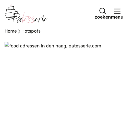
Ga
naar
menu
de
inhoud
Home
-
Hotspots