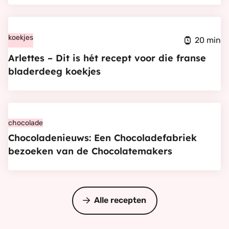
food
adressen
Bekijk
in
Arlettes
koekjes
20 min
Den
–
Arlettes – Dit is hét recept voor die franse
Haag
Dit
bladerdeeg koekjes
is
hét
Bekijk
recept
Chocoladenieuws:
chocolade
voor
Chocoladenieuws: Een Chocoladefabriek
Een
die
bezoeken van de Chocolatemakers
Chocoladefabriek
franse
bezoeken
bladerdeeg
van
koekjes
de
Alle recepten
Chocolatemakers