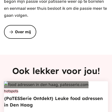
begon mijn passie voor patisserie weer op te borrelen
en eenmaal weer thuis besloot ik om die passie meer te
gaan volgen.
Over mij
Ook lekker voor jou!
Bekijk
{PaTESSerie
hotspots
{PaTESSerie Ontdekt} Leuke food adressen
Ontdekt}
in Den Haag
Leuke