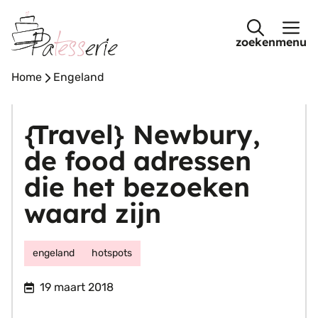
Ga
naar
menu
de
inhoud
Home
-
Engeland
{Travel} Newbury,
de food adressen
die het bezoeken
waard zijn
engeland
hotspots
19 maart 2018