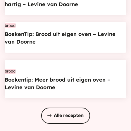
hartig – Levine van Doorne
uit
eigen
oven,
Bekijk
brood
zoet
BoekenTip: Brood uit eigen oven – Levine
BoekenTip:
&
van Doorne
Brood
hartig
uit
–
eigen
Levine
Bekijk
oven
van
Boekentip:
brood
–
Doorne
Boekentip: Meer brood uit eigen oven –
Meer
Levine
Levine van Doorne
brood
van
uit
Doorne
eigen
oven
Alle recepten
–
Levine