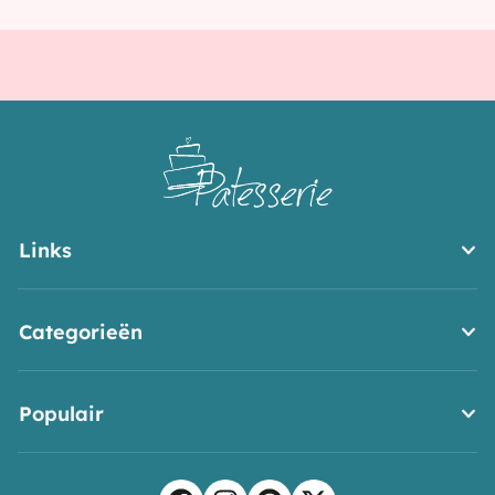
van
Doorne
Links
Categorieën
Populair