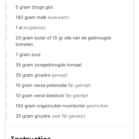
▢
5
gram
droge gist
▢
180
gram
melk
lauwwarm
▢
1
ei
losgeklopt
▢
20
gram
boter of 15 gr olie van de gedroogde
tomaten
▢
7
gram
zout
▢
35
gram
zongedroogde tomaat
▢
35
gram
gruyère
geraspt
▢
10
gram
verse peterselie
fijn geknipt
▢
10
gram
verse bieslook
fijn geknipt
▢
100
gram
ongezouten roomboter
gesmolten
▢
35
gram
gruyère
zeer fijn geraspt