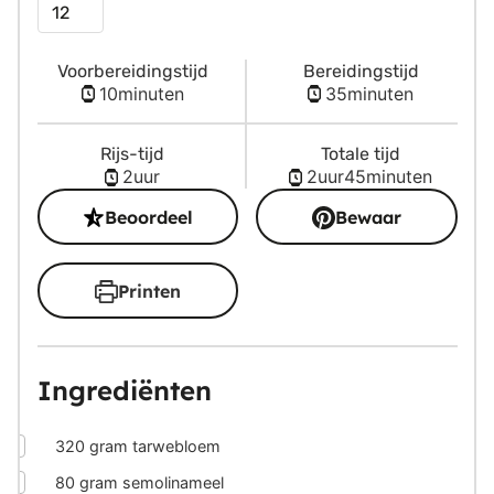
Porties
Voorbereidingstijd
Bereidingstijd
minuten
minuten
10
minuten
35
minuten
Rijs-tijd
Totale tijd
uur
uur
minuten
2
uur
2
uur
45
minuten
Beoordeel
Bewaar
Printen
Ingrediënten
▢
320
gram
tarwebloem
▢
80
gram
semolinameel