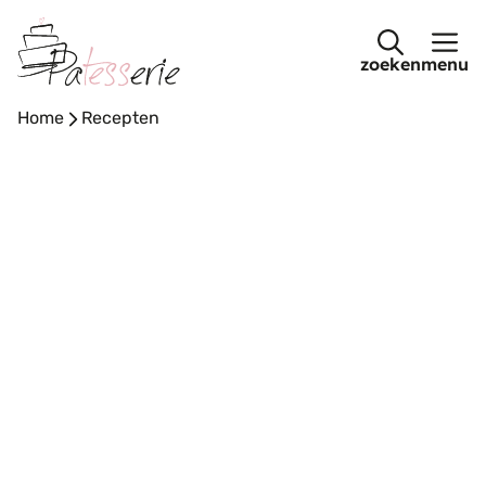
Ga
naar
menu
de
inhoud
Home
-
Recepten