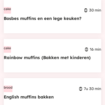
Bekijk
Bosbes
cake
30 min
muffins
Bosbes muffins en een lege keuken?
en
een
lege
Bekijk
keuken?
Rainbow
cake
16 min
muffins
Rainbow muffins {Bakken met kinderen}
{Bakken
met
kinderen}
Bekijk
English
brood
7u 30 min
muffins
English muffins bakken
bakken