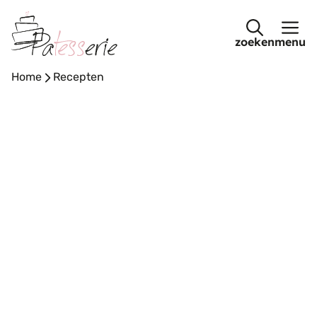
Ga
naar
menu
de
inhoud
Home
-
Recepten