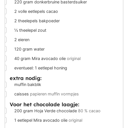
▢
220
gram
donkerbruine basterdsuiker
▢
2
volle eetlepels cacao
▢
2
theelepels bakpoeder
▢
½
theelepel zout
▢
2
eieren
▢
120
gram
water
▢
40
gram
Mira avocado olie
original
▢
eventueel: 1 eetlepel honing
extra nodig:
▢
muffin bakblik
▢
caisses
papieren muffin vormpjes
Voor het chocolade laagje:
▢
200
gram
Hoja Verde chocolade
80 % cacao
▢
1
eetlepel Mira avocado olie
original