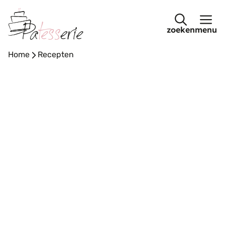
Ga
naar
menu
de
inhoud
Home
-
Recepten