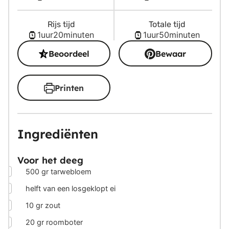
Rijs tijd
Totale tijd
uur
minuten
uur
minuten
1
uur
20
minuten
1
uur
50
minuten
Beoordeel
Bewaar
Printen
Ingrediënten
Voor het deeg
▢
500
gr
tarwebloem
▢
helft van een losgeklopt ei
▢
10
gr
zout
▢
20
gr
roomboter