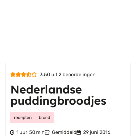
3.50
uit
2
beoordelingen
Nederlandse
puddingbroodjes
recepten
brood
uur
minuten
1
50
Gemiddeld
29 juni 2016
uur
min