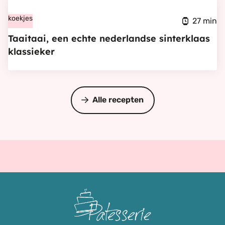
Bekijk
klassieker
Taaitaai,
koekjes
27 min
een
Taaitaai, een echte nederlandse sinterklaas
echte
klassieker
nederlandse
sinterklaas
klassieker
Alle recepten