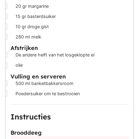
▢
20
gr
margarine
▢
15
gr
basterdsuiker
▢
10
gr
droge gist
▢
280
ml
melk
Afstrijken
▢
De andere helft van het losgeklopte ei
▢
olie
Vulling en serveren
▢
500
ml
banketbakkersroom
▢
Poedersuiker om te bestrooien
Instructies
Brooddeeg