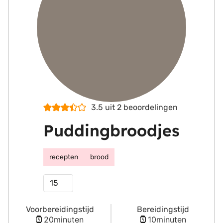
3.5
uit
2
beoordelingen
Puddingbroodjes
recepten
brood
Porties
Voorbereidingstijd
Bereidingstijd
minuten
minuten
20
minuten
10
minuten