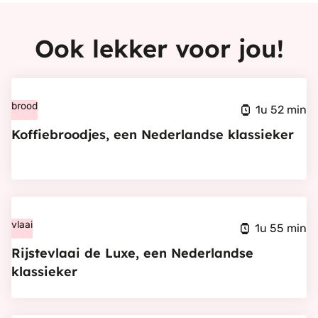
Ook lekker voor jou!
Bekijk
Koffiebroodjes,
brood
1u 52 min
een
Koffiebroodjes, een Nederlandse klassieker
Nederlandse
klassieker
Bekijk
Rijstevlaai
vlaai
1u 55 min
de
Rijstevlaai de Luxe, een Nederlandse
Luxe,
klassieker
een
Nederlandse