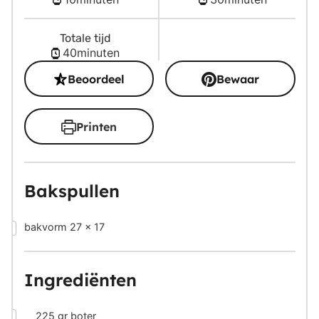
Totale tijd
minuten
40
minuten
Beoordeel
Bewaar
Printen
Bakspullen
▢
bakvorm 27 x 17
Ingrediënten
▢
225
gr
boter