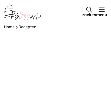
Ga
naar
menu
de
inhoud
Home
-
Recepten