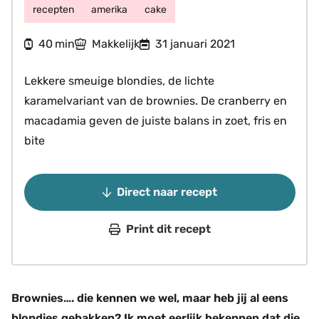
recepten
amerika
cake
minuten
40
Makkelijk
31 januari 2021
min
Lekkere smeuige blondies, de lichte
karamelvariant van de brownies. De cranberry en
macadamia geven de juiste balans in zoet, fris en
bite
Direct naar recept
Print dit recept
Brownies…. die kennen we wel, maar heb jij al eens
blondies gebakken? Ik moet eerlijk bekennen dat die