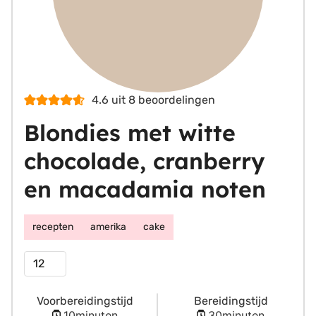
4.6
uit
8
beoordelingen
Blondies met witte
chocolade, cranberry
en macadamia noten
recepten
amerika
cake
Porties
Voorbereidingstijd
Bereidingstijd
minuten
minuten
10
minuten
30
minuten