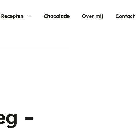
Recepten
Chocolade
Over mij
Contact
Nu populair
Moederdag
Cheesecake
Verjaardagstaarten
Hartige taart
Pasen
Cup cakes
Aardbei rec
Chocolade
eg –