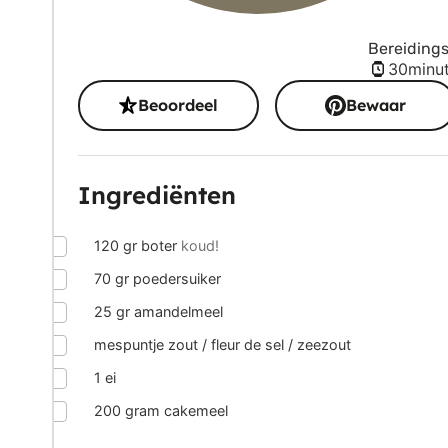
Bereidings
minu
30
minu
Beoordeel
Bewaar
Ingrediënten
▢
120
gr
boter
koud!
▢
70
gr
poedersuiker
▢
25
gr
amandelmeel
▢
mespuntje zout / fleur de sel / zeezout
▢
1
ei
▢
200
gram
cakemeel