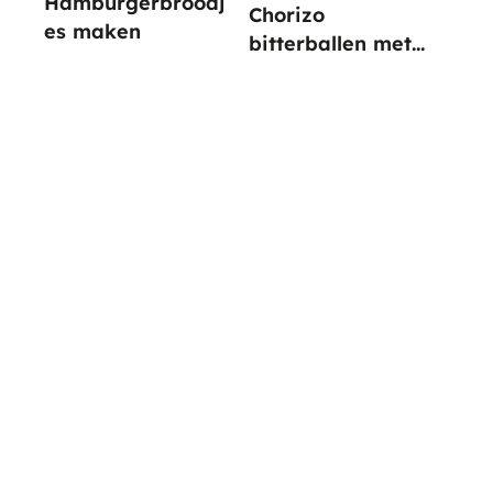
Hamburgerbroodj
Chorizo
es maken
bitterballen met
paprika