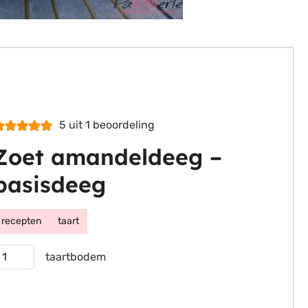
5
uit 1 beoordeling
Zoet amandeldeeg –
basisdeeg
recepten
taart
orties
taartbodem