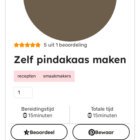
5
uit 1 beoordeling
Zelf pindakaas maken
recepten
smaakmakers
Porties
Bereidingstijd
Totale tijd
minuten
minuten
15
minuten
15
minuten
Beoordeel
Bewaar