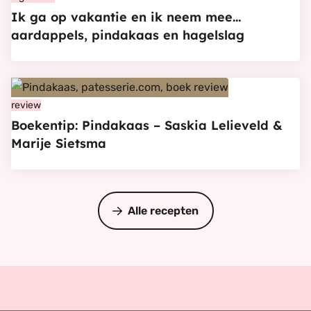
Ik ga op vakantie en ik neem mee…
Ik
aardappels, pindakaas en hagelslag
ga
op
vakantie
Bekijk
en
Boekentip:
review
ik
Boekentip: Pindakaas – Saskia Lelieveld &
Pindakaas
neem
Marije Sietsma
–
mee…
Saskia
aardappels,
Lelieveld
pindakaas
&
Alle recepten
en
Marije
hagelslag
Sietsma