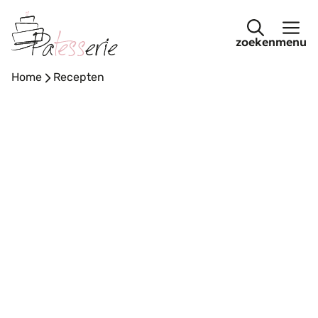
Ga
naar
menu
de
inhoud
Home
-
Recepten