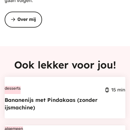
gaan volgen.
Over mij
Ook lekker voor jou!
Bekijk
Bananenijs
desserts
15 min
met
Bananenijs met Pindakaas (zonder
Pindakaas
ijsmachine)
(zonder
ijsmachine)
Bekijk
algemeen