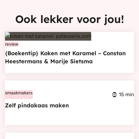
Ook lekker voor jou!
Bekijk
{Boekentip}
review
{Boekentip} Koken met Karamel – Constan
Koken
Heestermans & Marije Sietsma
met
Karamel
–
Bekijk
Constan
Zelf
smaakmakers
15 min
Heestermans
pindakaas
Zelf pindakaas maken
&
maken
Marije
Sietsma
Bekijk