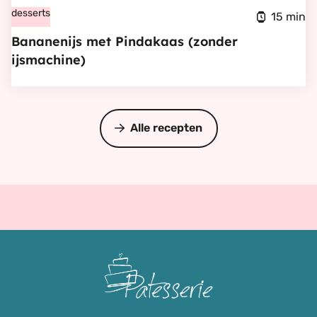
Bananenijs
desserts
15 min
met
Bananenijs met Pindakaas (zonder
Pindakaas
ijsmachine)
(zonder
ijsmachine)
Alle recepten