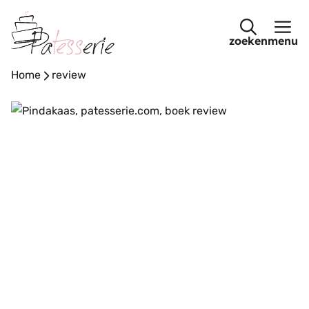
Ga
naar
menu
de
inhoud
Home
-
review