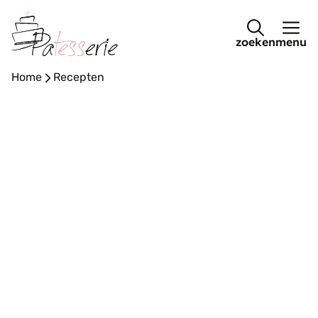
Ga
naar
menu
de
inhoud
Home
-
Recepten