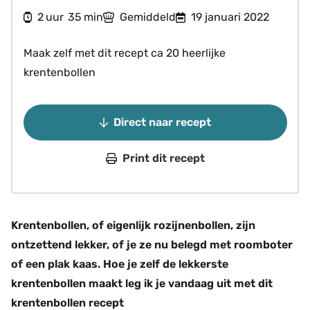
uur
minuten
2
35
Gemiddeld
19 januari 2022
uur
min
Maak zelf met dit recept ca 20 heerlijke
krentenbollen
Direct naar recept
Print dit recept
Krentenbollen, of eigenlijk rozijnenbollen, zijn
ontzettend lekker, of je ze nu belegd met roomboter
of een plak kaas. Hoe je zelf de lekkerste
krentenbollen maakt leg ik je vandaag uit met dit
krentenbollen recept