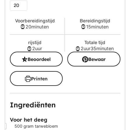
Porties
Voorbereidingstijd
Bereidingstijd
minuten
minuten
20
minuten
15
minuten
rijstijd
Totale tijd
uur
uur
minuten
2
uur
2
uur
35
minuten
Beoordeel
Bewaar
Printen
Ingrediënten
Voor het deeg
▢
500
gram
tarwebloem