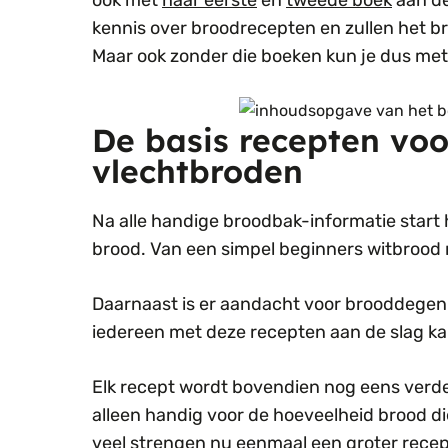
ook met
haar eerste
en
tweede boek
aan de
kennis over broodrecepten en zullen het 
Maar ook zonder die boeken kun je dus met
De basis recepten voo
vlechtbroden
Na alle handige broodbak-informatie start 
brood. Van een simpel beginners witbrood r
Daarnaast is er aandacht voor brooddegen z
iedereen met deze recepten aan de slag ka
Elk recept wordt bovendien nog eens verdeel
alleen handig voor de hoeveelheid brood d
veel strengen nu eenmaal een groter rece