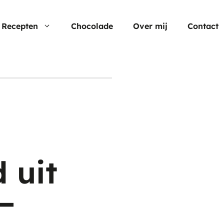
Recepten
Chocolade
Over mij
Contact
Nu populair
Moederdag
Cheesecake
Verjaardagstaarten
Hartige taart
}
Pasen
Cup cakes
Aardbei rec
 uit
Chocolade
–