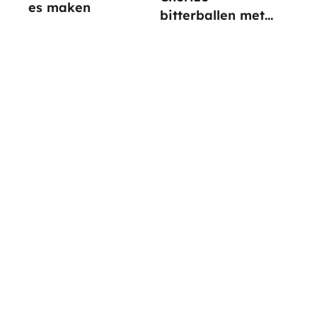
es maken
bitterballen met
paprika