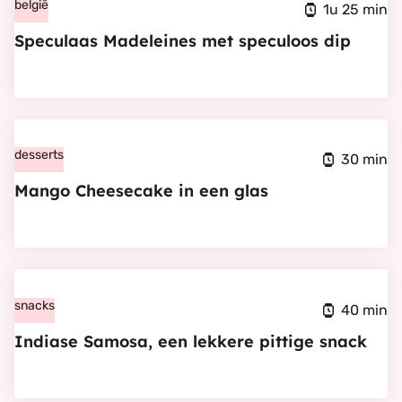
Speculaas
belgië
1u 25 min
Madeleines
Speculaas Madeleines met speculoos dip
met
speculoos
dip
Bekijk
Mango
desserts
30 min
Cheesecake
Mango Cheesecake in een glas
in
een
glas
Bekijk
Indiase
snacks
40 min
Samosa,
Indiase Samosa, een lekkere pittige snack
een
lekkere