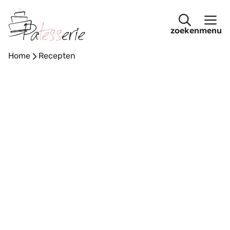
Ga
naar
menu
de
inhoud
Home
-
Recepten