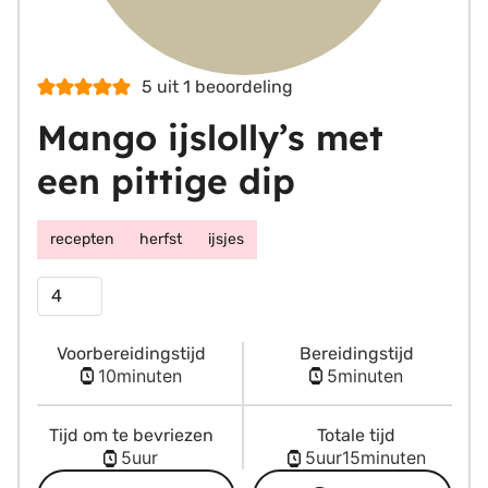
5
uit 1 beoordeling
Mango ijslolly’s met
een pittige dip
recepten
herfst
ijsjes
Porties
Voorbereidingstijd
Bereidingstijd
minuten
minuten
10
minuten
5
minuten
Tijd om te bevriezen
Totale tijd
uur
uur
minuten
5
uur
5
uur
15
minuten