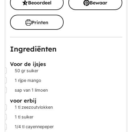
Beoordeel
Bewaar
Printen
Ingrediënten
Voor de ijsjes
▢
50
gr
suiker
▢
1
rijpe mango
▢
sap van 1 limoen
voor erbij
▢
1
tl zeezoutvlokken
▢
1
tl suiker
▢
1/4
tl cayennepeper