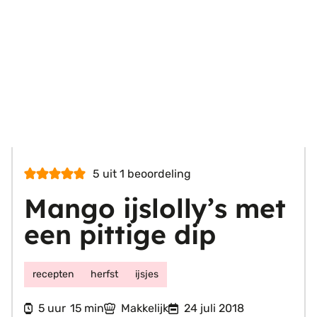
5
uit 1 beoordeling
Mango ijslolly’s met
een pittige dip
recepten
herfst
ijsjes
uur
minuten
5
15
Makkelijk
24 juli 2018
uur
min