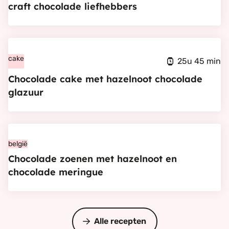
craft chocolade liefhebbers
chocolade
spel
voor
Bekijk
craft
Chocolade
cake
25u 45 min
chocolade
cake
Chocolade cake met hazelnoot chocolade
liefhebbers
met
glazuur
hazelnoot
chocolade
Bekijk
glazuur
Chocolade
belgië
Chocolade zoenen met hazelnoot en
zoenen
chocolade meringue
met
hazelnoot
en
chocolade
Alle recepten