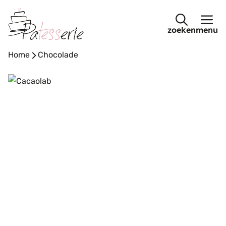
Ga
naar
menu
de
inhoud
Home
-
Chocolade