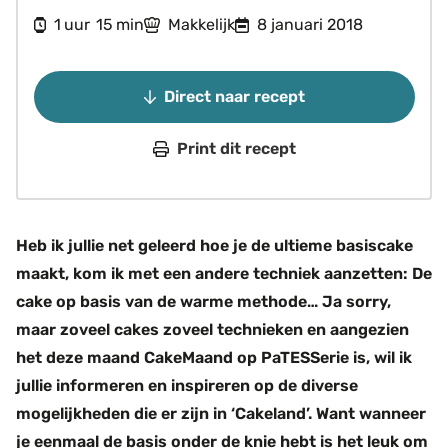
uur
minuten
1
15
Makkelijk
8 januari 2018
uur
min
Direct naar recept
Print dit recept
Heb ik jullie net geleerd hoe je de ultieme basiscake
maakt, kom ik met een andere techniek aanzetten: De
cake op basis van de warme methode… Ja sorry,
maar zoveel cakes zoveel technieken en aangezien
het deze maand CakeMaand op PaTESSerie is, wil ik
jullie informeren en inspireren op de diverse
mogelijkheden die er zijn in ‘Cakeland’. Want wanneer
je eenmaal de basis onder de knie hebt is het leuk om