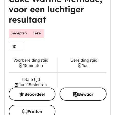
voor een luchtiger
resultaat
recepten
cake
Porties
Voorbereidingstijd
Bereidingstijd
minuten
uur
15
minuten
1
uur
Totale tijd
uur
minuten
1
uur
15
minuten
Beoordeel
Bewaar
Printen