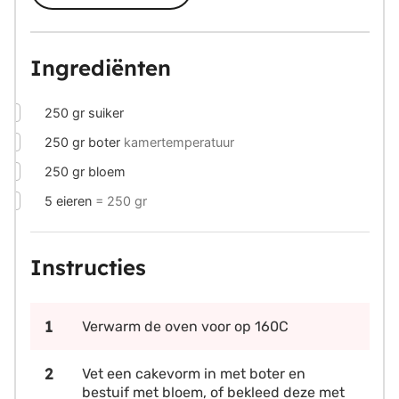
Ingrediënten
▢
250
gr
suiker
▢
250
gr
boter
kamertemperatuur
▢
250
gr
bloem
▢
5
eieren
= 250 gr
Instructies
Verwarm de oven voor op 160C
Vet een cakevorm in met boter en
bestuif met bloem, of bekleed deze met