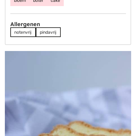
bloem
boter
cake
Allergenen
notenvrij
pindavrij