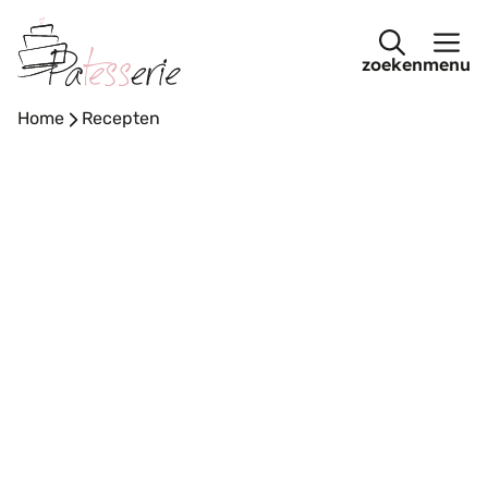
Ga
naar
menu
de
inhoud
Home
-
Recepten