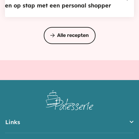
en op stap met een personal shopper
walnoten
en
witte
chocolade,
Alle recepten
en
op
stap
met
een
personal
shopper
Links