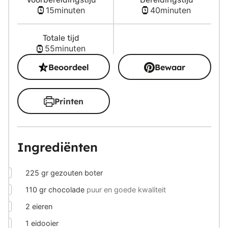
minuten
minuten
15
minuten
40
minuten
Totale tijd
minuten
55
minuten
Beoordeel
Bewaar
Printen
Ingrediënten
▢
225
gr
gezouten boter
▢
110
gr
chocolade
puur en goede kwaliteit
▢
2
eieren
▢
1
eidooier