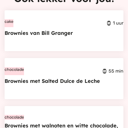
Bekijk
Brownies
cake
1 uur
van
Brownies van Bill Granger
Bill
Granger
Bekijk
Brownies
chocolade
55 min
met
Brownies met Salted Dulce de Leche
Salted
Dulce
de
Bekijk
Leche
Brownies
chocolade
Brownies met walnoten en witte chocolade,
met