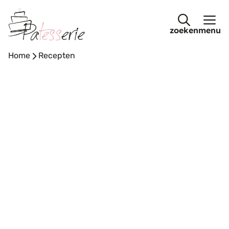
Ga
naar
menu
de
inhoud
Home
-
Recepten