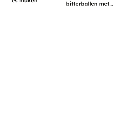
es maken
bitterballen met
paprika