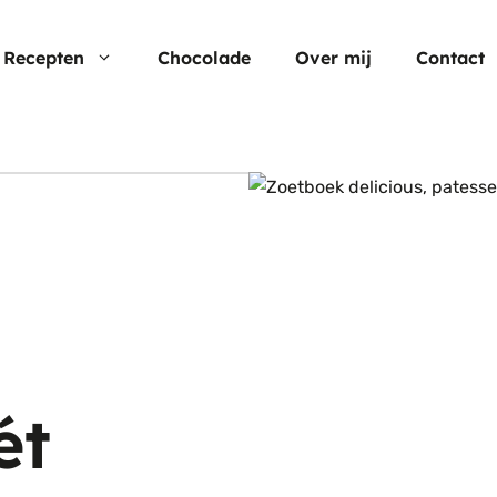
Recepten
Chocolade
Over mij
Contact
Nu populair
Moederdag
Cheesecake
Verjaardagstaarten
Hartige taart
Pasen
Cup cakes
Aardbei rec
}
Chocolade
ét